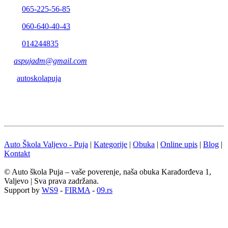
065-225-56-85
060-640-40-43
014244835
aspujadm@gmail.com
autoskolapuja
Auto Škola Valjevo - Puja
|
Kategorije
|
Obuka
|
Online upis
|
Blog
|
Kontakt
© Auto škola Puja – vaše poverenje, naša obuka Karađorđeva 1,
Valjevo | Sva prava zadržana.
Support by
WS9
-
FIRMA
-
09.rs