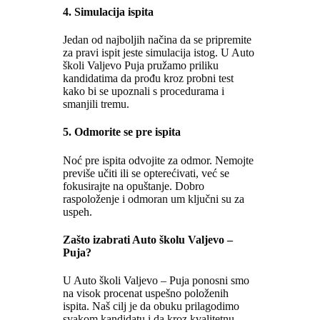
4.
Simulacija ispita
Jedan od najboljih načina da se pripremite
za pravi ispit jeste simulacija istog. U Auto
školi Valjevo Puja pružamo priliku
kandidatima da prođu kroz probni test
kako bi se upoznali s procedurama i
smanjili tremu.
5.
Odmorite se pre ispita
Noć pre ispita odvojite za odmor. Nemojte
previše učiti ili se opterećivati, već se
fokusirajte na opuštanje. Dobro
raspoloženje i odmoran um ključni su za
uspeh.
Zašto izabrati Auto školu Valjevo –
Puja?
U Auto školi Valjevo – Puja ponosni smo
na visok procenat uspešno položenih
ispita. Naš cilj je da obuku prilagodimo
svakom kandidatu i da kroz kvalitetnu