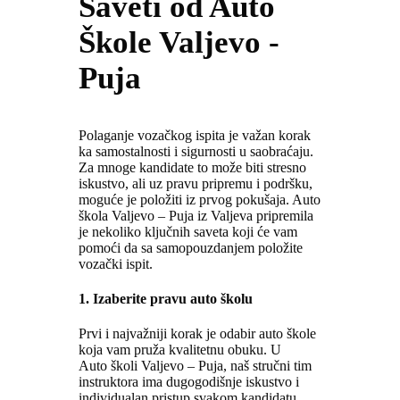
Saveti od Auto
Škole Valjevo -
Puja
Polaganje vozačkog ispita je važan korak
ka samostalnosti i sigurnosti u saobraćaju.
Za mnoge kandidate to može biti stresno
iskustvo, ali uz pravu pripremu i podršku,
moguće je položiti iz prvog pokušaja. Auto
škola Valjevo – Puja iz Valjeva pripremila
je nekoliko ključnih saveta koji će vam
pomoći da sa samopouzdanjem položite
vozački ispit.
1.
Izaberite pravu auto školu
Prvi i najvažniji korak je odabir auto škole
koja vam pruža kvalitetnu obuku. U
Auto školi Valjevo – Puja, naš stručni tim
instruktora ima dugogodišnje iskustvo i
individualan pristup svakom kandidatu.