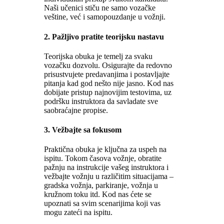
Naši učenici stiču ne samo vozačke
veštine, već i samopouzdanje u vožnji.
2.
Pažljivo pratite teorijsku nastavu
Teorijska obuka je temelj za svaku
vozačku dozvolu. Osigurajte da redovno
prisustvujete predavanjima i postavljajte
pitanja kad god nešto nije jasno. Kod nas
dobijate pristup najnovijim testovima, uz
podršku instruktora da savladate sve
saobraćajne propise.
3.
Vežbajte sa fokusom
Praktična obuka je ključna za uspeh na
ispitu. Tokom časova vožnje, obratite
pažnju na instrukcije vašeg instruktora i
vežbajte vožnju u različitim situacijama –
gradska vožnja, parkiranje, vožnja u
kružnom toku itd. Kod nas ćete se
upoznati sa svim scenarijima koji vas
mogu zateći na ispitu.