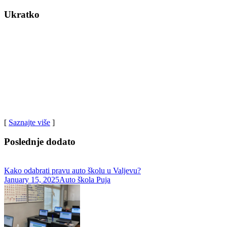
Ukratko
Auto škola Valjevo – Puja pruža profesionalnu obuku za vozače sa
iskusnim instruktorima.
Naša misija je da vas pripremimo za sigurno i odgovorno učešće u
saobraćaju. Uz fleksibilne termine i individualni pristup,
garantujemo kvalitetnu obuku i brzo polaganje ispita. Postanite
siguran vozač uz Auto školu Puja.
[
Saznajte više
]
Poslednje dodato
Kako odabrati pravu auto školu u Valjevu?
January 15, 2025
Auto škola Puja