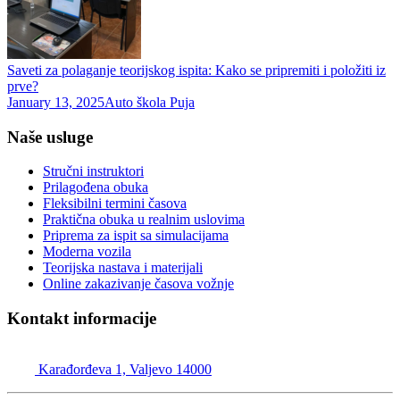
Saveti za polaganje teorijskog ispita: Kako se pripremiti i položiti iz
prve?
January 13, 2025
Auto škola Puja
Naše usluge
Stručni instruktori
Prilagođena obuka
Fleksibilni termini časova
Praktična obuka u realnim uslovima
Priprema za ispit sa simulacijama
Moderna vozila
Teorijska nastava i materijali
Online zakazivanje časova vožnje
Kontakt informacije
Auto škola Valjevo – Puja
Karađorđeva 1, Valjevo 14000