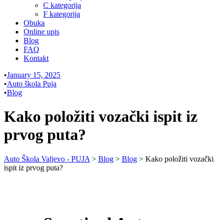
C kategorija
F kategorija
Obuka
Online upis
Blog
FAQ
Kontakt
•
January 15, 2025
•
Auto škola Puja
•
Blog
Kako položiti vozački ispit iz
prvog puta?
Auto Škola Valjevo - PUJA
>
Blog
>
Blog
>
Kako položiti vozački
ispit iz prvog puta?