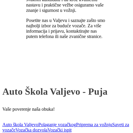
nastavu i praktične vežbe osiguramo vaše
znanje i sigurnost u vožnji.
Posetite nas u Valjevu i saznajte zašto smo
najbolji izbor za buduće vozače. Za više
informacija i prijavu, kontaktirajte nas
putem telefona ili naše zvanične stranice.
Auto Škola Valjevo - Puja
Vaše poverenje naša obuka!
Auto škola Valjevo
Polaganje vozačkog
Priprema za vožnju
Saveti za
vozače
Vozačka dozvola
Vozački ispit