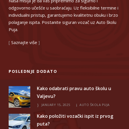
Naša misija je da vas pripremimo za sigurno i
odgovorno učešće u saobraćaju. Uz fleksibilne termine i
individualni pristup, garantujemo kvalitetnu obuku i brzo
polaganje ispita. Postanite siguran vozač uz Auto školu
Puja.
[
Saznajte više
]
POSLEDNJE DODATO
Kako odabrati pravu auto školu u
Valjevu?
JANUARY 15, 2025
AUTO ŠKOLA PUJA
Kako položiti vozački ispit iz prvog
puta?