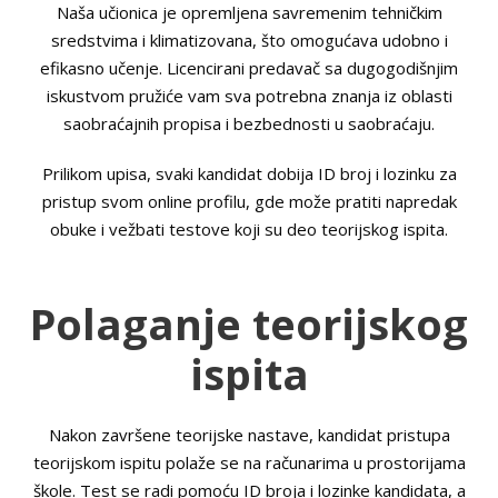
Naša učionica je opremljena savremenim tehničkim
sredstvima i klimatizovana, što omogućava udobno i
efikasno učenje. Licencirani predavač sa dugogodišnjim
iskustvom pružiće vam sva potrebna znanja iz oblasti
saobraćajnih propisa i bezbednosti u saobraćaju.
Prilikom upisa, svaki kandidat dobija ID broj i lozinku za
pristup svom online profilu, gde može pratiti napredak
obuke i vežbati testove koji su deo teorijskog ispita.
Polaganje teorijskog
ispita
Nakon završene teorijske nastave, kandidat pristupa
teorijskom ispitu polaže se na računarima u prostorijama
škole. Test se radi pomoću ID broja i lozinke kandidata, a