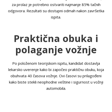
za prolaz je potrebno ostvariti najmanje 85% tačnih
odgovora. Rezultati su dostupni odmah nakon završetka
ispita.
Praktična obuka i
polaganje vožnje
Po položenom teorijskom ispitu, kandidat dostavlja
lekarsko uverenje kako bi započeo praktičnu obuku, koja
obuhvata 40 časova vožnje. Ovi časovi su prilagođeni
kako biste stekli neophodne veštine i sigurnost u vožnji
automobila.