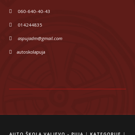
060-640-40-43
014244835
aspujadm@gmail.com
autoskolapuja
AUTO ŠKOLA VALJEVO - PUJA
|
KATEGORIJE
|