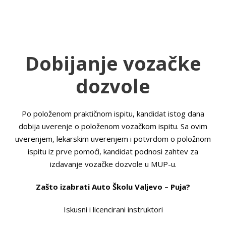
Dobijanje vozačke
dozvole
Po položenom praktičnom ispitu, kandidat istog dana
dobija uverenje o položenom vozačkom ispitu. Sa ovim
uverenjem, lekarskim uverenjem i potvrdom o položnom
ispitu iz prve pomoći, kandidat podnosi zahtev za
izdavanje vozačke dozvole u MUP-u.
Zašto izabrati Auto Školu Valjevo – Puja?
Iskusni i licencirani instruktori