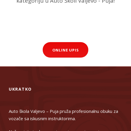
kategoriju u Auto Školi Valjevo - Puja!
LEARN MORE
ONLINE UPIS
UKRATKO
Auto škola Valjevo – Puja pruža profesionalnu obuku za
vozače sa iskusnim instruktorima.