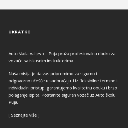
UKRATKO
Auto škola Valjevo – Puja pruža profesionalnu obuku za
vozače sa iskusnim instruktorima.
Naša misija je da vas pripremimo za sigurno i
odgovorno učešće u saobraćaju. Uz fleksibilne termine i
individualni pristup, garantujemo kvalitetnu obuku i brzo
polaganje ispita. Postanite siguran vozač uz Auto školu
Puja.
[
Saznajte više
]