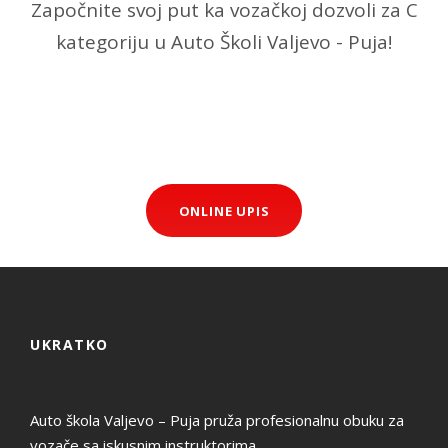
Započnite svoj put ka vozačkoj dozvoli za C
kategoriju u Auto Školi Valjevo - Puja!
LEARN MORE
ONLINE UPIS
UKRATKO
Auto škola Valjevo – Puja pruža profesionalnu obuku za
vozače sa iskusnim instruktorima.