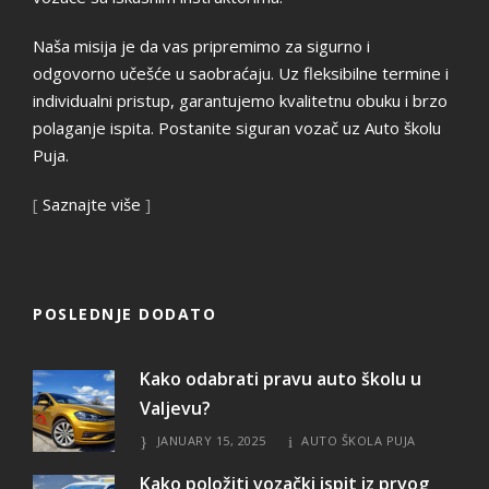
Naša misija je da vas pripremimo za sigurno i
odgovorno učešće u saobraćaju. Uz fleksibilne termine i
individualni pristup, garantujemo kvalitetnu obuku i brzo
polaganje ispita. Postanite siguran vozač uz Auto školu
Puja.
[
Saznajte više
]
POSLEDNJE DODATO
Kako odabrati pravu auto školu u
Valjevu?
JANUARY 15, 2025
AUTO ŠKOLA PUJA
Kako položiti vozački ispit iz prvog