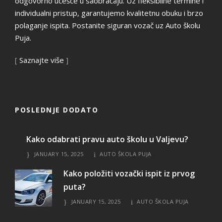
odgovorno učešće u saobraćaju. Uz fleksibilne termine i
individualni pristup, garantujemo kvalitetnu obuku i brzo
polaganje ispita. Postanite siguran vozač uz Auto školu
Puja.
[
Saznajte više
]
POSLEDNJE DODATO
Kako odabrati pravu auto školu u Valjevu?
JANUARY 15, 2025
AUTO ŠKOLA PUJA
Kako položiti vozački ispit iz prvog
puta?
JANUARY 15, 2025
AUTO ŠKOLA PUJA