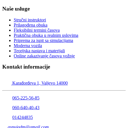
Naše usluge
Stručni instruktori
Prilagođena obuka
Fleksibilni termini časova
Praktična obuka u realnim uslovima
Priprema za ispit sa simulacijama
Moderna vozila
Teorijska nastava i materijali
Online zakazivanje časova vožnje
Kontakt informacije
Auto škola Valjevo – Puja
Karađorđeva 1, Valjevo 14000
065-225-56-85
060-640-40-43
014244835
aspujadm@gmail.com