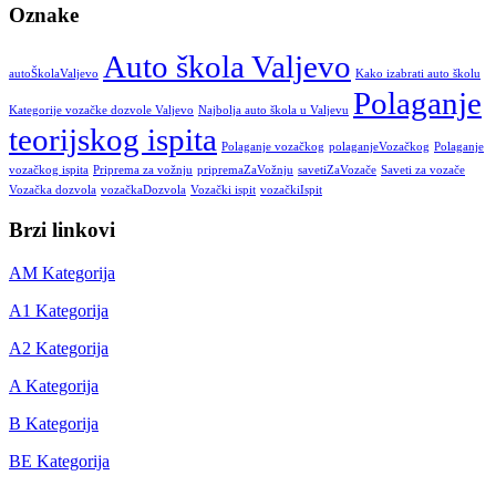
Oznake
Auto škola Valjevo
autoŠkolaValjevo
Kako izabrati auto školu
Polaganje
Kategorije vozačke dozvole Valjevo
Najbolja auto škola u Valjevu
teorijskog ispita
Polaganje vozačkog
polaganjeVozačkog
Polaganje
vozačkog ispita
Priprema za vožnju
pripremaZaVožnju
savetiZaVozače
Saveti za vozače
Vozačka dozvola
vozačkaDozvola
Vozački ispit
vozačkiIspit
Brzi linkovi
AM Kategorija
A1 Kategorija
A2 Kategorija
A Kategorija
B Kategorija
BE Kategorija