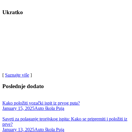
Ukratko
Auto škola Valjevo – Puja pruža profesionalnu obuku za vozače sa
iskusnim instruktorima.
Naša misija je da vas pripremimo za sigurno i odgovorno učešće u
saobraćaju. Uz fleksibilne termine i individualni pristup,
garantujemo kvalitetnu obuku i brzo polaganje ispita. Postanite
siguran vozač uz Auto školu Puja.
[
Saznajte više
]
Poslednje dodato
Kako položiti vozački ispit iz prvog puta?
January 15, 2025
Auto škola Puja
Saveti za polaganje teorijskog ispita: Kako se pripremiti i položiti iz
prve?
January 13, 2025
Auto škola Puja